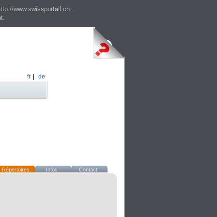
ttp://www.swissportail.ch.
t.
fr
|
de
Répertoires
Infos
Contact