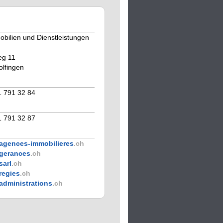
obilien und Dienstleistungen
eg 11
lfingen
1 791 32 84
1 791 32 87
agences-immobilieres
.ch
gerances
.ch
sarl
.ch
regies
.ch
administrations
.ch