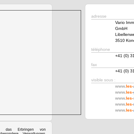
adresse
Vario Imm
GmbH
Libellenw
3510 Kono
téléphone
+41 (0) 3
fax
+41 (0) 3
visible sous :
www.
les-
www.
les-
www.
les-
www.
les-
www.
les-
kt das Erbringen von
nsbesondere Verwaltungen,