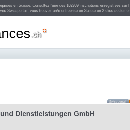
prises en Suisse. Consultez l'une des 102939 inscriptions enregistrées sur h
vec Swissportail, vous trouvez un/e entreprise en Suisse en 2 clics seulemen
ances
Swissportail
 und Dienstleistungen GmbH